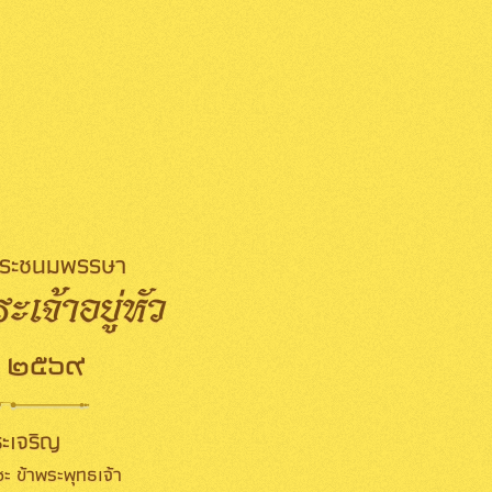
มพระชนมพรรษา
เจ้าอยู่หัว
 ๒๕๖๙
ะเจริญ
ะ ข้าพระพุทธเจ้า