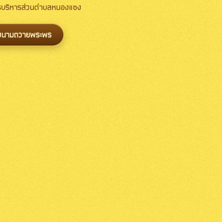
การบริหารส่วนตำบลหนองแซง
งนามถวายพระพร