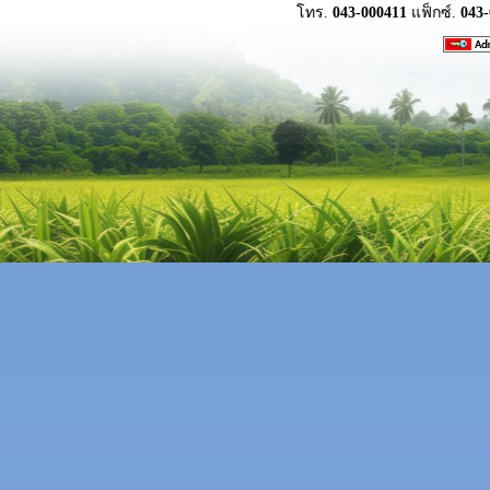
โทร.
043-000411
แฟ็กซ์.
043-