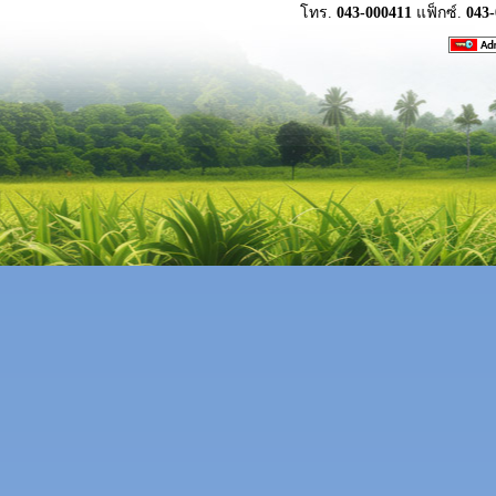
โทร.
043-000411
แฟ็กซ์.
043-