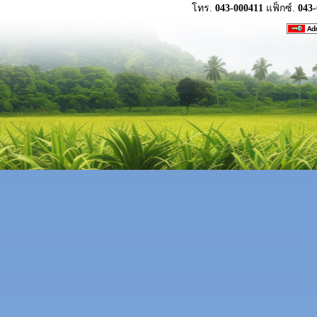
โทร.
043-000411
แฟ็กซ์.
043-