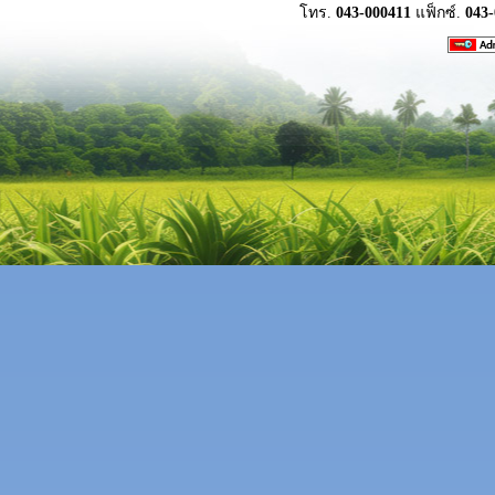
โทร.
043-000411
แฟ็กซ์.
043-