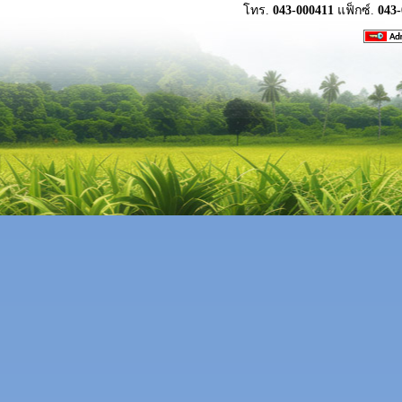
โทร.
043-000411
แฟ็กซ์.
043-