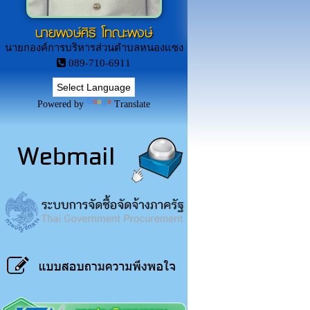
นายพงษ์ศิริ โทณะพงษ์
นายกองค์การบริหารส่วนตำบลหนองแซง
089-710-6911
Powered by
Translate