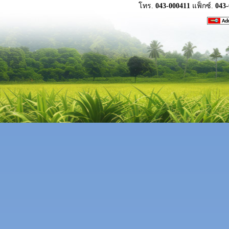
โทร.
043-000411
แฟ็กซ์.
043-