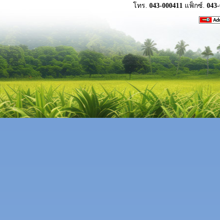
โทร.
043-000411
แฟ็กซ์.
043-