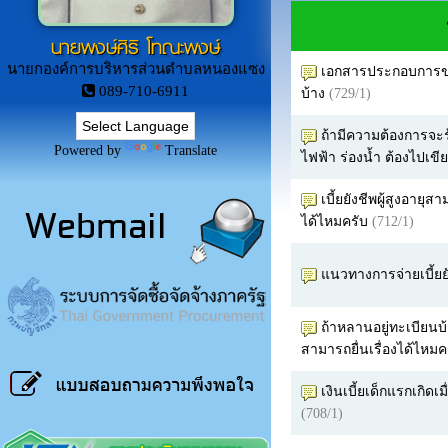
นายพงษ์ศิริ โทณะพงษ์
นายกองค์การบริหารส่วนตำบลหนองแซง
เอกสารประกอบการขอร
089-710-6911
บ้าง
(729/1)
ถ้ามีความต้องการจะร
Powered by
Translate
ไฟฟ้า ร่องน้ำ ต้องไปเขี
เบี้ยยังชีพผู้สูงอายุส
ได้ไหมครับ
(712/1)
แนวทางการจ่ายเบี้ยยั
ถ้าหลานอยู่ทะเบียนบ
สามารถยื่นเรื่องได้ไหมค
เงินเบี้ยเด็กแรกเกิดเ
(708/1)